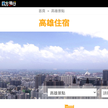
首頁
»
高雄景點
高雄住宿