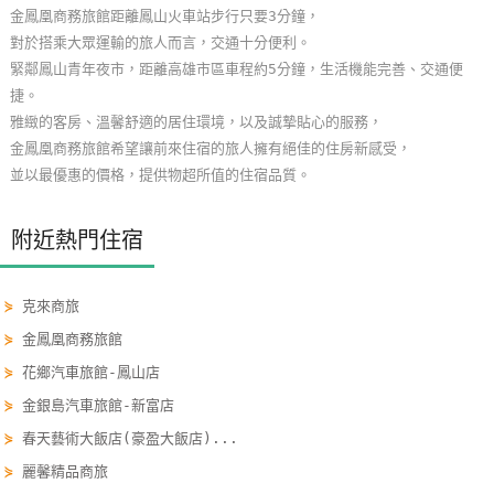
金鳳凰商務旅館距離鳳山火車站步行只要3分鐘，
玩
對於搭乘大眾運輸的旅人而言，交通十分便利。
樂
緊鄰鳳山青年夜市，距離高雄市區車程約5分鐘，生活機能完善、交通便
地
捷。
圖
雅緻的客房、溫馨舒適的居住環境，以及誠摯貼心的服務，
金鳳凰商務旅館希望讓前來住宿的旅人擁有絕佳的住房新感受，
顧
並以最優惠的價格，提供物超所值的住宿品質。
客
服
務
附近熱門住宿
⋟
克來商旅
顧
客
⋟
金鳳凰商務旅館
滿
⋟
花鄉汽車旅館-鳳山店
意
⋟
金銀島汽車旅館-新富店
度
⋟
春天藝術大飯店(豪盈大飯店)...
⋟
麗馨精品商旅
訂