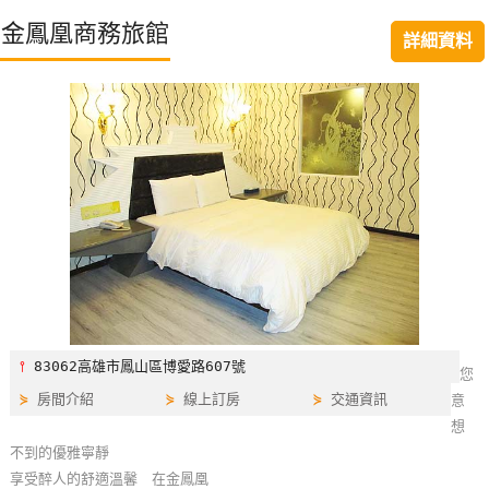
特
金鳳凰商務旅館
詳細資料
色
民
宿
全
球
租
車
網
紅
⫯
83062高雄市鳳山區博愛路607號
您
帶
⋟
房間介紹
⋟
線上訂房
⋟
交通資訊
意
你
想
玩
不到的優雅寧靜
享受醉人的舒適溫馨 在金鳳凰