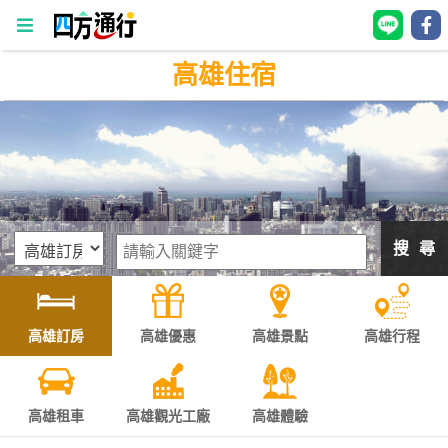
高雄住宿
四
方
通
行
訂
房
搜 尋
台
灣
訂
高雄訂房
高雄優惠
高雄景點
高雄行程
房
直接跟飯店訂房
HOT
高雄租車
高雄觀光工廠
高雄體驗