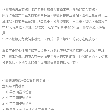
玩
花鄉商務汽車旅館巨蛋店為兼具旅遊及商務出差之多功能綜合旅館，
樂
座落於高雄左營區之博愛新星特區，週邊有捷運巨蛋站、漢神巨蛋百貨、巨
地
蛋球場、博愛特區最熱鬧瑞豐夜市，緊鄰博愛路、南二高、省道、高雄火車
圖
站10分鐘車程，交通十分便捷，是您住宿高雄洽公出差，休憩旅遊最佳選
擇。
顧
住宿本旅館更免費供應精緻中、西式早餐，讓你住的安心吃的放心！
客
服
房間不走花俏但簡單卻不失優雅，以貼心服務品質和環境的維護為主要訴
務
求，讓出外遊玩的旅人有一處處安全舒適的空間能放下疲勞的身心，享受充
分的休息，下榻於此的遊客展開縱情悠閒的探索之旅。
顧
客
花鄉連鎖旅館~各館合作廠商名單
滿
金銀島時尚精品
意
1.中華民國壘球協會
度
2.中華民國足球協會
3.中華民國桌球協會
訂
4.財團法人公共電視文化事業基金會