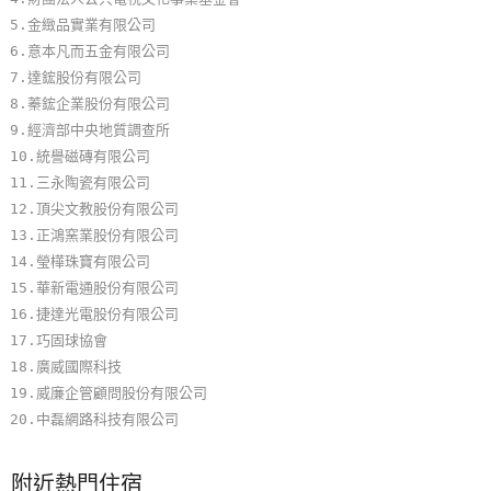
單
5.金緻品實業有限公司
管
6.意本凡而五金有限公司
理
7.達鋐股份有限公司
8.蓁鋐企業股份有限公司
9.經濟部中央地質調查所
會
10.統譽磁磚有限公司
員
11.三永陶瓷有限公司
帳
12.頂尖文教股份有限公司
戶
13.正鴻窯業股份有限公司
14.瑩樺珠寶有限公司
15.華新電通股份有限公司
客
16.捷達光電股份有限公司
服
17.巧固球協會
聯
18.廣威國際科技
絡
19.威廉企管顧問股份有限公司
單
20.中磊網路科技有限公司
附近熱門住宿
Line