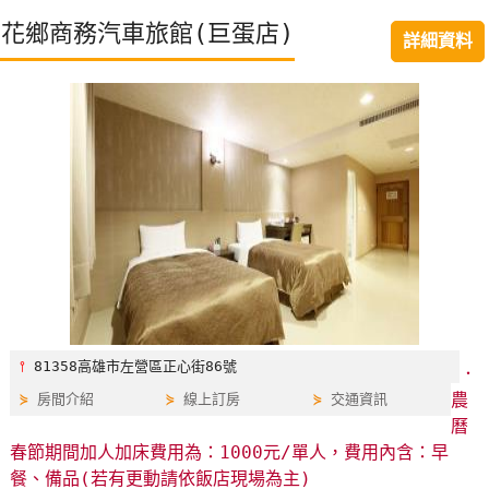
特
花鄉商務汽車旅館(巨蛋店)
詳細資料
色
民
宿
全
球
租
車
網
紅
⫯
81358高雄市左營區正心街86號
．
帶
農
⋟
房間介紹
⋟
線上訂房
⋟
交通資訊
你
曆
玩
春節期間加人加床費用為：1000元/單人，費用內含：早
餐、備品(若有更動請依飯店現場為主)