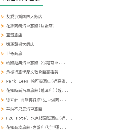
線
上
⋟
友愛京賞國際大飯店
客
⋟
花鄉商務汽車旅館(巨蛋店)
服
⋟
巨蛋旅店
⋟
凱羅藝術大飯店
紅
⋟
世奇商旅
利
⋟
函館經典汽車旅館【保證有車...
查
詢
⋟
承攜行旅學產文教會館高雄美...
⋟
Park Lees 帕可麗酒店(近高雄...
⋟
花鄉時尚汽車旅館(蓮潭店)(近...
訂
⋟
德立莊-高雄博愛館(近巨蛋商...
房
Q&A
⋟
華納不只是汽車旅館
⋟
H2O Hotel 水京棧國際酒店(近...
⋟
花鄉商務旅館-左營店(近世運...
國
旅