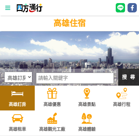
高雄住宿
四
方
通
行
訂
房
搜 尋
台
灣
訂
高雄訂房
高雄優惠
高雄景點
高雄行程
房
直接跟飯店訂房
HOT
高雄租車
高雄觀光工廠
高雄體驗