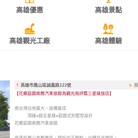
高雄優惠
高雄景點
高雄觀光工廠
高雄體驗
⫯
高雄市鳳山區誠義路122號
⋟
【花鄉庭園商務汽車旅館為觀光局評鑑三星級旅店】
南台灣佔地最大、設備最佳
頂級★超五星級★庭園式別墅型設計
花鄉庭園商務汽車旅館
座落於鳳山市都會區，鄰近中正預校、台糖花卉園區、