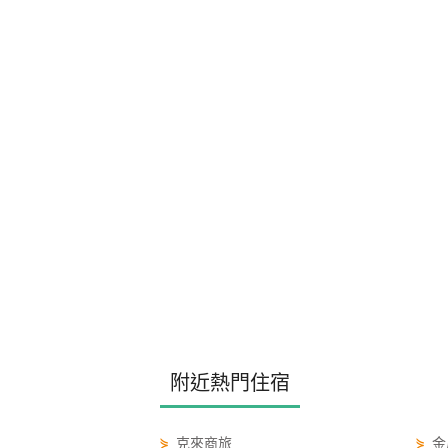
附近熱門住宿
⋟
克來商旅
⋟
金