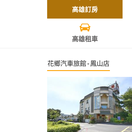
高雄訂房
高雄租車
花鄉汽車旅館-鳳山店