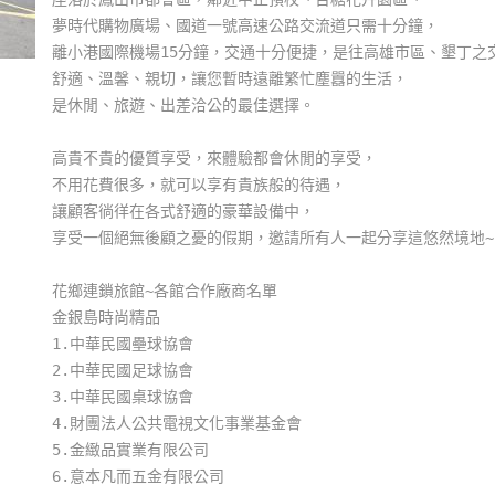
夢時代購物廣場、國道一號高速公路交流道只需十分鐘，
離小港國際機場15分鐘，交通十分便捷，是往高雄市區、墾丁之
舒適、溫馨、親切，讓您暫時遠離繁忙塵囂的生活，
是休閒、旅遊、出差洽公的最佳選擇。
高貴不貴的優質享受，來體驗都會休閒的享受，
不用花費很多，就可以享有貴族般的待遇，
讓顧客徜徉在各式舒適的豪華設備中，
享受一個絕無後顧之憂的假期，邀請所有人一起分享這悠然境地~
花鄉連鎖旅館~各館合作廠商名單
金銀島時尚精品
1.中華民國壘球協會
2.中華民國足球協會
3.中華民國桌球協會
4.財團法人公共電視文化事業基金會
5.金緻品實業有限公司
6.意本凡而五金有限公司